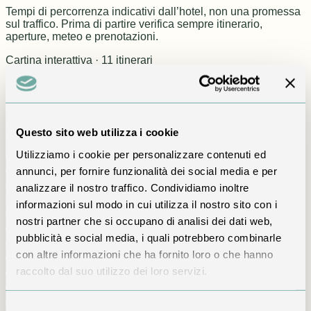
Tempi di percorrenza indicativi dall’hotel, non una promessa
sul traffico. Prima di partire verifica sempre itinerario,
aperture, meteo e prenotazioni.
Cartina interattiva · 11 itinerari
Scegli il sentiero con il tuo ritmo
Distanza, dislivello e tempo della cartina Altopianoland
diventano uno strumento semplice: filtra, confronta e poi
Questo sito web utilizza i cookie
verifica condizioni e percorribilità con l’Infopoint.
Utilizziamo i cookie per personalizzare contenuti ed
Tutti
Famiglie
Entro 1 ora
1–2 ore
Oltre 2 ore
annunci, per fornire funzionalità dei social media e per
A001
Periplo Monte Purito
1 h 30 · 4,0 km
analizzare il nostro traffico. Condividiamo inoltre
A002
Vetta Monte Purito
1 h 00 · 2,2 km
informazioni sul modo in cui utilizza il nostro sito con i
A003
Valle · Albino Scabla · Funivia
1 h 05 · 4,0 km
nostri partner che si occupano di analisi dei dati web,
A004
Piazza · Butì · Bot · Sciesopoli
1 h 00 · 2,7 km
pubblicità e social media, i quali potrebbero combinarle
A005
Cantor · Perello · Passata
2 h 10 · 5,8 km
A006
Selvino · Parchi Osio · Roccolino
0 h 55 · 2,5 km
con altre informazioni che ha fornito loro o che hanno
A007
Amora · Camocco · Ganda
2 h 35 · 5,7 km
raccolto dal suo utilizzo dei loro servizi.
A008
Aviatico fondo · Al di Albe · San Rocco
0 h 55 · 2,0 km
A009
Ama · Predale · Amora
1 h 20 · 3,8 km
Selezione
A010
Vetta Monte Poieto
2 h 40 · 5,3 km