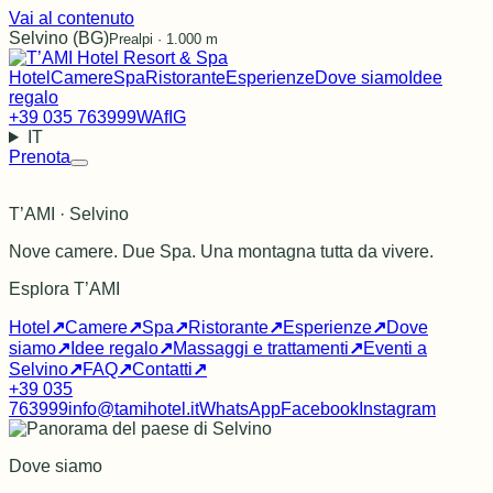
Vai al contenuto
Selvino (BG)
Prealpi · 1.000 m
Hotel
Camere
Spa
Ristorante
Esperienze
Dove siamo
Idee
regalo
+39 035 763999
WA
f
IG
IT
Prenota
T’AMI · Selvino
Nove camere. Due Spa. Una montagna tutta da vivere.
Esplora T’AMI
Hotel
↗
Camere
↗
Spa
↗
Ristorante
↗
Esperienze
↗
Dove
siamo
↗
Idee regalo
↗
Massaggi e trattamenti
↗
Eventi a
Selvino
↗
FAQ
↗
Contatti
↗
+39 035
763999
info@tamihotel.it
WhatsApp
Facebook
Instagram
Dove siamo