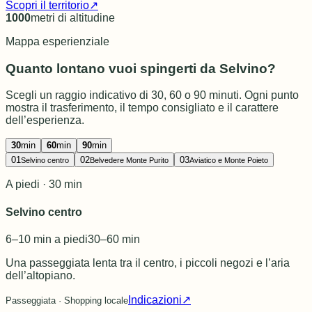
Scopri il territorio
↗
1000
metri di altitudine
Mappa esperienziale
Quanto lontano vuoi spingerti da Selvino?
Scegli un raggio indicativo di 30, 60 o 90 minuti. Ogni punto
mostra il trasferimento, il tempo consigliato e il carattere
dell’esperienza.
30
min
60
min
90
min
01
02
03
Selvino centro
Belvedere Monte Purito
Aviatico e Monte Poieto
A piedi · 30 min
Selvino centro
6–10 min a piedi
30–60 min
Una passeggiata lenta tra il centro, i piccoli negozi e l’aria
dell’altopiano.
Indicazioni
↗
Passeggiata · Shopping locale