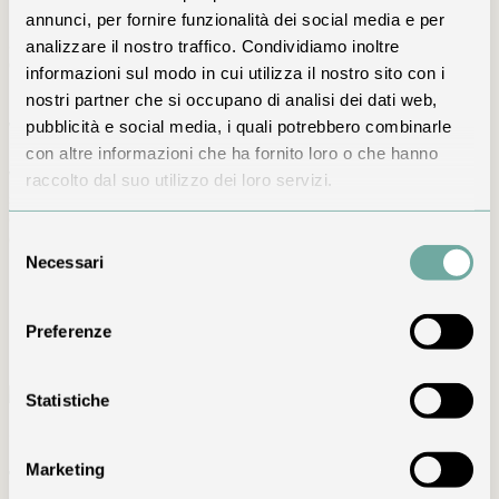
Le dimensioni raccolte di T’AMI permettono un’accoglienza
annunci, per fornire funzionalità dei social media e per
personale, lontana dalla sensazione impersonale dei grandi
alberghi. Ti accompagniamo nella scelta della camera,
analizzare il nostro traffico. Condividiamo inoltre
dell’esperienza Spa e delle attività da vivere sul territorio,
informazioni sul modo in cui utilizza il nostro sito con i
rispettando i tuoi tempi.
nostri partner che si occupano di analisi dei dati web,
pubblicità e social media, i quali potrebbero combinarle
Tutto ciò che serve per stare bene
con altre informazioni che ha fornito loro o che hanno
raccolto dal suo utilizzo dei loro servizi.
Wi-Fi, parcheggio, colazione servita, ristorante interno e
spazi dedicati al benessere. Servizi semplici e concreti,
curati con attenzione per rendere il soggiorno comodo
dall’arrivo alla partenza.
Selezione
Necessari
del
Accoglienza personale
consenso
Colazione dolce e salata
Ristorante e proposte per esigenze alimentari
Preferenze
Mountain Spa e Sky Spa su prenotazione
Informazioni ed esperienze sul territorio
Statistiche
Selvino
Marketing
Tra il paese e le montagne