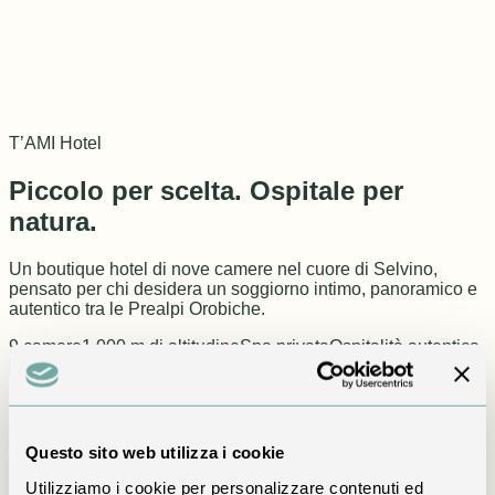
T’AMI Hotel
Piccolo per scelta. Ospitale per
natura.
Un boutique hotel di nove camere nel cuore di Selvino,
pensato per chi desidera un soggiorno intimo, panoramico e
autentico tra le Prealpi Orobiche.
9 camere
1.000 m di altitudine
Spa privata
Ospitalità autentica
La nostra idea di ospitalità
Ogni soggiorno merita attenzione
Questo sito web utilizza i cookie
Utilizziamo i cookie per personalizzare contenuti ed