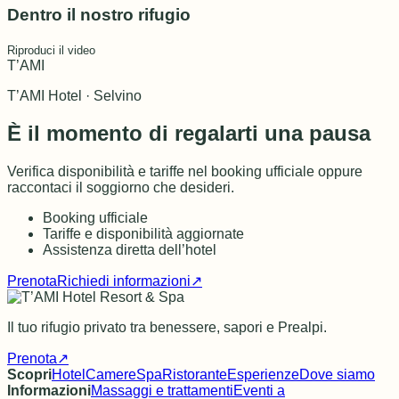
Dentro il nostro rifugio
Riproduci il video
T’AMI
T’AMI Hotel · Selvino
È il momento di regalarti una pausa
Verifica disponibilità e tariffe nel booking ufficiale oppure
raccontaci il soggiorno che desideri.
Booking ufficiale
Tariffe e disponibilità aggiornate
Assistenza diretta dell’hotel
Prenota
Richiedi informazioni
↗
Il tuo rifugio privato tra benessere, sapori e Prealpi.
Prenota
↗
Scopri
Hotel
Camere
Spa
Ristorante
Esperienze
Dove siamo
Informazioni
Massaggi e trattamenti
Eventi a