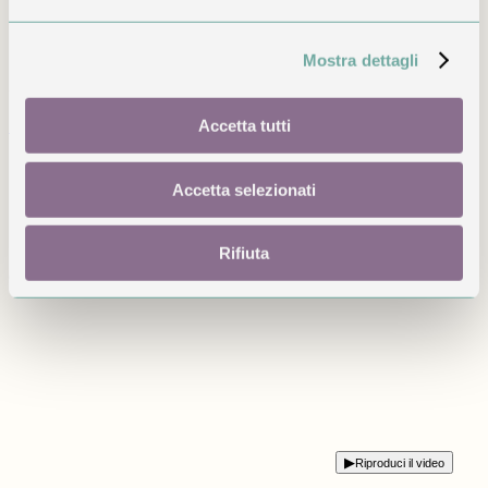
Esci dall’hotel e ritrova sentieri, boschi e vita di paese.
Bergamo, le QC Terme San Pellegrino e il Lago d’Iseo sono
Mostra dettagli
raggiungibili per una giornata di scoperta, tornando ogni sera
alla quiete di Selvino.
Accetta tutti
Scopri il territorio
↗
Il film di T’AMI
Accetta selezionati
Dentro il nostro rifugio
Rifiuta
Uno sguardo agli ambienti, ai dettagli e all’atmosfera
dell’hotel.
▶
Riproduci il video