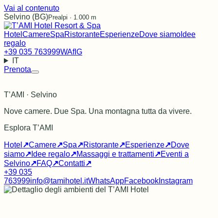
Vai al contenuto
Selvino (BG)
Prealpi · 1.000 m
Hotel
Camere
Spa
Ristorante
Esperienze
Dove siamo
Idee
regalo
+39 035 763999
WA
f
IG
IT
Prenota
T’AMI · Selvino
Nove camere. Due Spa. Una montagna tutta da vivere.
Esplora T’AMI
Hotel
↗
Camere
↗
Spa
↗
Ristorante
↗
Esperienze
↗
Dove
siamo
↗
Idee regalo
↗
Massaggi e trattamenti
↗
Eventi a
Selvino
↗
FAQ
↗
Contatti
↗
+39 035
763999
info@tamihotel.it
WhatsApp
Facebook
Instagram