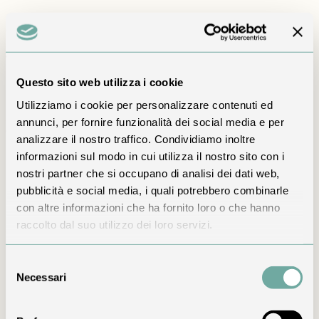
Cucina autentica
Tradizione, senza rigidità
Questo sito web utilizza i cookie
Partiamo dalle ricette e dai prodotti del territorio per costruire
Utilizziamo i cookie per personalizzare contenuti ed
piatti riconoscibili, curati e contemporanei. Il menu segue le
stagioni e dà spazio a proposte di terra, vegetariane e,
annunci, per fornire funzionalità dei social media e per
quando disponibili, di pesce.
analizzare il nostro traffico. Condividiamo inoltre
informazioni sul modo in cui utilizza il nostro sito con i
La cena fa parte del viaggio
nostri partner che si occupano di analisi dei dati web,
pubblicità e social media, i quali potrebbero combinarle
Dopo una giornata sui sentieri o qualche ora nella Spa, il
ristorante diventa un luogo dove rallentare ancora. Ti
con altre informazioni che ha fornito loro o che hanno
aiutiamo a comporre l’esperienza più adatta al soggiorno,
raccolto dal suo utilizzo dei loro servizi.
anche per un compleanno o un anniversario.
Ingredienti scelti secondo disponibilità e stagione
Selezione
Selezione di vini italiani
Necessari
Alternative vegetariane
del
Intolleranze e allergie gestite su comunicazione
consenso
anticipata