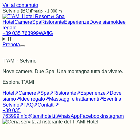
Vai al contenuto
Selvino (BG)
Prealpi · 1.000 m
Hotel
Camere
Spa
Ristorante
Esperienze
Dove siamo
Idee
regalo
+39 035 763999
WA
f
IG
IT
Prenota
T’AMI · Selvino
Nove camere. Due Spa. Una montagna tutta da vivere.
Esplora T’AMI
Hotel
↗
Camere
↗
Spa
↗
Ristorante
↗
Esperienze
↗
Dove
siamo
↗
Idee regalo
↗
Massaggi e trattamenti
↗
Eventi a
Selvino
↗
FAQ
↗
Contatti
↗
+39 035
763999
info@tamihotel.it
WhatsApp
Facebook
Instagram