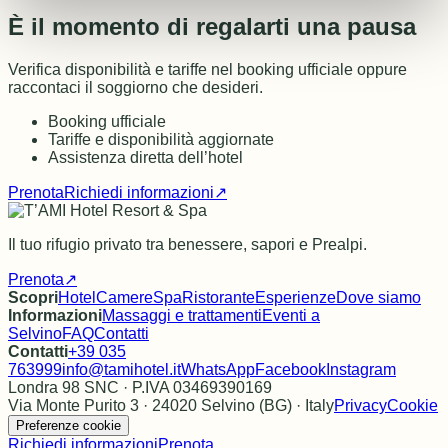
È il momento di regalarti una pausa
Verifica disponibilità e tariffe nel booking ufficiale oppure
raccontaci il soggiorno che desideri.
Booking ufficiale
Tariffe e disponibilità aggiornate
Assistenza diretta dell’hotel
Prenota
Richiedi informazioni
↗
Il tuo rifugio privato tra benessere, sapori e Prealpi.
Prenota
↗
Scopri
Hotel
Camere
Spa
Ristorante
Esperienze
Dove siamo
Informazioni
Massaggi e trattamenti
Eventi a
Selvino
FAQ
Contatti
Contatti
+39 035
763999
info@tamihotel.it
WhatsApp
Facebook
Instagram
Londra 98 SNC · P.IVA 03469390169
Via Monte Purito 3 · 24020 Selvino (BG) · Italy
Privacy
Cookie
Preferenze cookie
Richiedi informazioni
Prenota