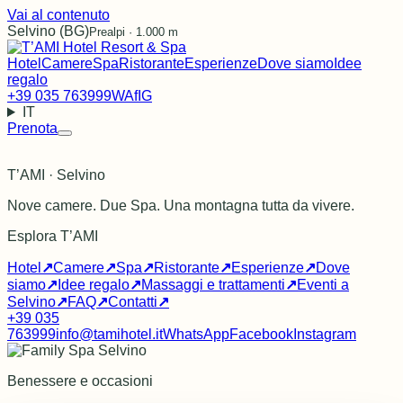
Vai al contenuto
Selvino (BG)
Prealpi · 1.000 m
Hotel
Camere
Spa
Ristorante
Esperienze
Dove siamo
Idee
regalo
+39 035 763999
WA
f
IG
IT
Prenota
T’AMI · Selvino
Nove camere. Due Spa. Una montagna tutta da vivere.
Esplora T’AMI
Hotel
↗
Camere
↗
Spa
↗
Ristorante
↗
Esperienze
↗
Dove
siamo
↗
Idee regalo
↗
Massaggi e trattamenti
↗
Eventi a
Selvino
↗
FAQ
↗
Contatti
↗
+39 035
763999
info@tamihotel.it
WhatsApp
Facebook
Instagram
Benessere e occasioni