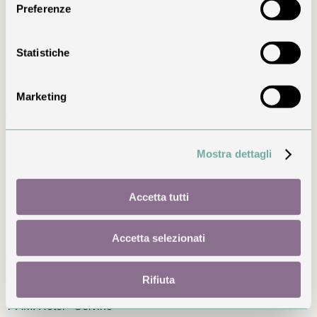
completa su richiesta
Preferenze
10% di sconto sui massaggi anche per i bambini
Prezzo pubblicato
Statistiche
Preventivo personalizzato
Spa privata 120 minuti per ogni notte prenotata
Marketing
Condizioni principali
Bambini ammessi dai 6 anni compiuti con almeno un
Mostra dettagli
adulto
Kit adulti a noleggio; per i bambini è richiesto il kit
personale
Check-in dalle 14:00 e check-out entro le 10:30
Accetta tutti
Tassa di soggiorno €2 per adulto a notte, con le
esenzioni previste
Accetta selezionati
Prezzi e condizioni sono riportati in modo trasparente. La
disponibilità viene confermata in fase di prenotazione.
Rifiuta
T’AMI
T’AMI Hotel · Selvino