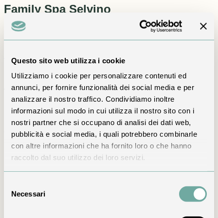
Family Spa Selvino
Due ore di Mountain Spa e Sky Spa riservate
esclusivamente alla famiglia per ogni notte prenotata.
Prenota
Questo sito web utilizza i cookie
L’offerta
Utilizziamo i cookie per personalizzare contenuti ed
annunci, per fornire funzionalità dei social media e per
Tutto ciò che è incluso
analizzare il nostro traffico. Condividiamo inoltre
informazioni sul modo in cui utilizza il nostro sito con i
Il benessere diventa un momento da condividere: per ogni
notte, Mountain Spa e Sky Spa sono riservate
nostri partner che si occupano di analisi dei dati web,
esclusivamente alla famiglia.
pubblicità e social media, i quali potrebbero combinarle
con altre informazioni che ha fornito loro o che hanno
L’esperienza comprende
raccolto dal suo utilizzo dei loro servizi.
Soggiorno di 1 notte o più, dove previsto dall’offerta
Mountain Spa e Sky Spa a uso esclusivo della famiglia
Selezione
Minipiscina panoramica riscaldata a 36° e percorso
Necessari
wellness
del
Camera Superior o Junior Suite secondo disponibilità
consenso
Colazione inclusa; mezza pensione o pensione